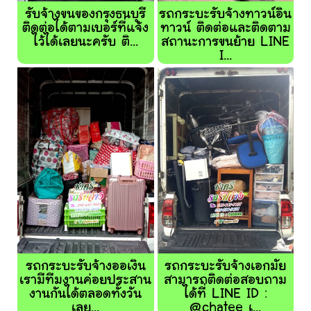
รับจ้างขนของกรุงธนบุรี
รถกระบะรับจ้างทาวน์อิน
ติดต่อได้ตามเบอร์ที่แจ้ง
ทาวน์ ติดต่อและติดตาม
ไว้ได้เลยนะครับ ติ...
สถานะการขนย้าย LINE
I...
รถกระบะรับจ้างออเงิน
รถกระบะรับจ้างเอกมัย
เรามีทีมงานค่อยประสาน
สามารถติดต่อสอบถาม
งานกันได้ตลอดทั้งวัน
ได้ที่ LINE ID :
เลย...
@chatee เ...