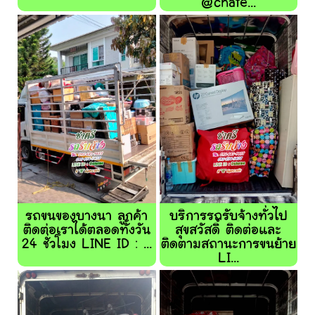
@chate...
รถขนของบางนา ลูกค้า
บริการรถรับจ้างทั่วไป
ติดต่อเราได้ตลอดทั้งวัน
สุขสวัสดิ์ ติดต่อและ
24 ชั่วโมง LINE ID : ...
ติดตามสถานะการขนย้าย
LI...