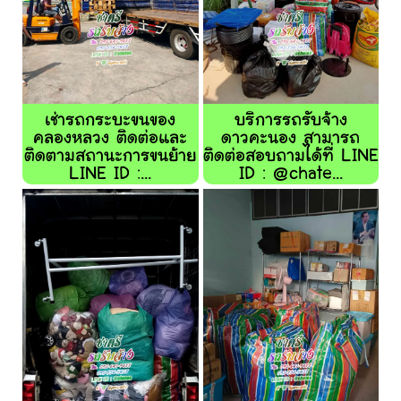
เช่ารถกระบะขนของ
บริการรถรับจ้าง
คลองหลวง ติดต่อและ
ดาวคะนอง สามารถ
ติดตามสถานะการขนย้าย
ติดต่อสอบถามได้ที่ LINE
LINE ID :...
ID : @chate...