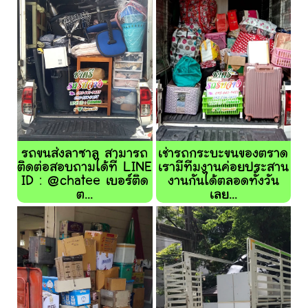
รถขนส่งลาซาล สามารถ
เช่ารถกระบะขนของตราด
ติดต่อสอบถามได้ที่ LINE
เรามีทีมงานค่อยประสาน
ID : @chatee เบอร์ติด
งานกันได้ตลอดทั้งวัน
ต...
เลย...