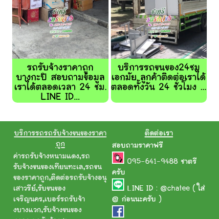
รถรับจ้างราคาถูก
บริการรถขนของ24ชม
บางกะปิ สอบถามข้อมูล
เอกมัย ลูกค้าติดต่อเราได้
เราได้ตลอดเวลา 24 ชม.
ตลอดทั้งวัน 24 ชั่วโมง ...
LINE ID...
บริการรถรถรับจ้างขนของราคา
ติดต่อเรา
ถูก
สอบถามราคาฟรี
ค่ารถรับจ้างหนามแดง
,
รถ
095-641-9488
ชาตรี
รับจ้างขนของเทียนทะเล
,
รถขน
ครับ
ของราคาถูก
,
ติดต่อรถรับจ้างอนุ
เสาวรีย์
,
รับขนของ
LINE ID :
@chatee
( ใส่
เจริญนคร
,
เบอร์รถรับจ้า
@ ก่อนนะครับ )
งบางแวก
,
รับจ้างขนของ