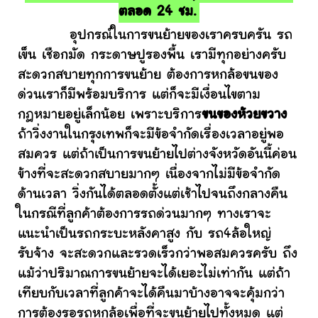
ตลอด 24 ชม.
อุปกรณ์ในการขนย้ายของเราครบครัน รถ
เข็น เชือกมัด กระดาษปูรองพื้น เรามีทุกอย่างครับ
สะดวกสบายทุกการขนย้าย ต้องการหกล้อขนของ
ด่วนเราก็มีพร้อมบริการ แต่ก็จะมีเงื่อนไขตาม
กฎหมายอยู่เล็กน้อย เพราะบริการ
ขนของห้วยขวาง
ถ้าวิ่งงานในกรุงเทพก็จะมีข้อจำกัดเรื่องเวลาอยู่พอ
สมควร แต่ถ้าเป็นการขนย้ายไปต่างจังหวัดอันนี้ค่อน
ข้างที่จะสะดวกสบายมากๆ เนื่องจากไม่มีข้อจำกัด
ด้านเวลา วิ่งกันได้ตลอดตั้งแต่เช้าไปจนถึงกลางคืน
ในกรณีที่ลูกค้าต้องการรถด่วนมากๆ ทางเราจะ
แนะนำเป็นรถกระบะหลังคาสูง กับ รถ4ล้อใหญ่
รับจ้าง จะสะดวกและรวดเร็วกว่าพอสมควรครับ ถึง
แม้ว่าปริมาณการขนย้ายจะได้เยอะไม่เท่ากัน แต่ถ้า
เทียบกับเวลาที่ลูกค้าจะได้คืนมาบ้างอาจจะคุ้มกว่า
การต้องรอรถหกล้อเพื่อที่จะขนย้ายไปทั้งหมด แต่