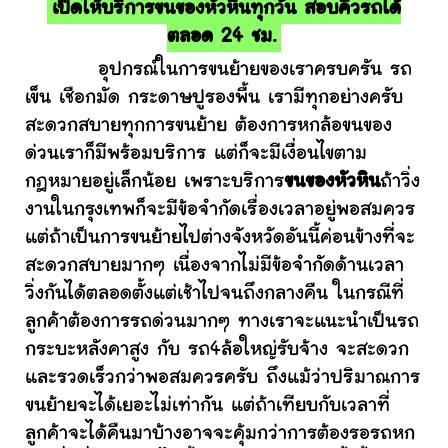
เปิดให้บริการขนของหัวหินทุกวัน สอบคิวรถได้
ตลอด 24 ชม.
อุปกรณ์ในการขนย้ายของเราครบครัน รถ
เข็น เชือกมัด กระดาษปูรองพื้น เรามีทุกอย่างครับ
สะดวกสบายทุกการขนย้าย ต้องการหกล้อขนของ
ด่วนเราก็มีพร้อมบริการ แต่ก็จะมีเงื่อนไขตาม
กฎหมายอยู่เล็กน้อย เพราะบริการ
ขนของหัวหิน
ถ้าวิ่ง
งานในกรุงเทพก็จะมีข้อจำกัดเรื่องเวลาอยู่พอสมควร
แต่ถ้าเป็นการขนย้ายไปต่างจังหวัดอันนี้ค่อนข้างที่จะ
สะดวกสบายมากๆ เนื่องจากไม่มีข้อจำกัดด้านเวลา
วิ่งกันได้ตลอดตั้งแต่เช้าไปจนถึงกลางคืน ในกรณีที่
ลูกค้าต้องการรถด่วนมากๆ ทางเราจะแนะนำเป็นรถ
กระบะหลังคาสูง กับ รถ4ล้อใหญ่รับจ้าง จะสะดวก
และรวดเร็วกว่าพอสมควรครับ ถึงแม้ว่าปริมาณการ
ขนย้ายจะได้เยอะไม่เท่ากัน แต่ถ้าเทียบกับเวลาที่
ลูกค้าจะได้คืนมาบ้างอาจจะคุ้มกว่าการต้องรอรถหก