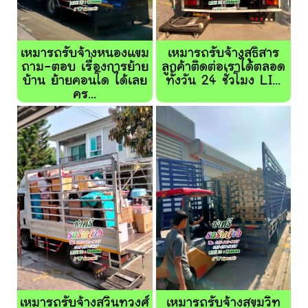
เหมารถรับจ้างหนองแขม
เหมารถรับจ้างสุธิสาร
ถาม-ตอบ เรื่องการย้าย
ลูกค้าติดต่อเราได้ตลอด
บ้าน ย้ายคอนโด ได้เลย
ทั้งวัน 24 ชั่วโมง LI...
คร...
เหมารถรับจ้างสุวินทวงศ์
เหมารถรับจ้างสุขุมวิท