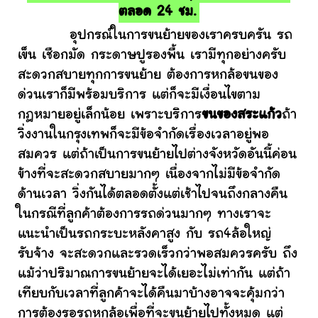
ตลอด 24 ชม.
อุปกรณ์ในการขนย้ายของเราครบครัน รถ
เข็น เชือกมัด กระดาษปูรองพื้น เรามีทุกอย่างครับ
สะดวกสบายทุกการขนย้าย ต้องการหกล้อขนของ
ด่วนเราก็มีพร้อมบริการ แต่ก็จะมีเงื่อนไขตาม
กฎหมายอยู่เล็กน้อย เพราะบริการ
ขนของสระแก้ว
ถ้า
วิ่งงานในกรุงเทพก็จะมีข้อจำกัดเรื่องเวลาอยู่พอ
สมควร แต่ถ้าเป็นการขนย้ายไปต่างจังหวัดอันนี้ค่อน
ข้างที่จะสะดวกสบายมากๆ เนื่องจากไม่มีข้อจำกัด
ด้านเวลา วิ่งกันได้ตลอดตั้งแต่เช้าไปจนถึงกลางคืน
ในกรณีที่ลูกค้าต้องการรถด่วนมากๆ ทางเราจะ
แนะนำเป็นรถกระบะหลังคาสูง กับ รถ4ล้อใหญ่
รับจ้าง จะสะดวกและรวดเร็วกว่าพอสมควรครับ ถึง
แม้ว่าปริมาณการขนย้ายจะได้เยอะไม่เท่ากัน แต่ถ้า
เทียบกับเวลาที่ลูกค้าจะได้คืนมาบ้างอาจจะคุ้มกว่า
การต้องรอรถหกล้อเพื่อที่จะขนย้ายไปทั้งหมด แต่