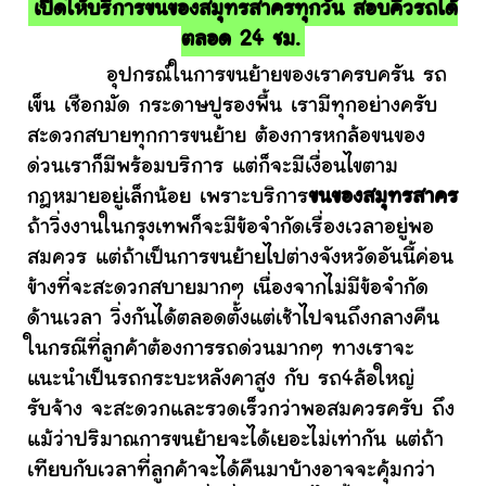
เปิดให้บริการขนของสมุทรสาครทุกวัน สอบคิวรถได้
ตลอด 24 ชม.
อุปกรณ์ในการขนย้ายของเราครบครัน รถ
เข็น เชือกมัด กระดาษปูรองพื้น เรามีทุกอย่างครับ
สะดวกสบายทุกการขนย้าย ต้องการหกล้อขนของ
ด่วนเราก็มีพร้อมบริการ แต่ก็จะมีเงื่อนไขตาม
กฎหมายอยู่เล็กน้อย เพราะบริการ
ขนของสมุทรสาคร
ถ้าวิ่งงานในกรุงเทพก็จะมีข้อจำกัดเรื่องเวลาอยู่พอ
สมควร แต่ถ้าเป็นการขนย้ายไปต่างจังหวัดอันนี้ค่อน
ข้างที่จะสะดวกสบายมากๆ เนื่องจากไม่มีข้อจำกัด
ด้านเวลา วิ่งกันได้ตลอดตั้งแต่เช้าไปจนถึงกลางคืน
ในกรณีที่ลูกค้าต้องการรถด่วนมากๆ ทางเราจะ
แนะนำเป็นรถกระบะหลังคาสูง กับ รถ4ล้อใหญ่
รับจ้าง จะสะดวกและรวดเร็วกว่าพอสมควรครับ ถึง
แม้ว่าปริมาณการขนย้ายจะได้เยอะไม่เท่ากัน แต่ถ้า
เทียบกับเวลาที่ลูกค้าจะได้คืนมาบ้างอาจจะคุ้มกว่า