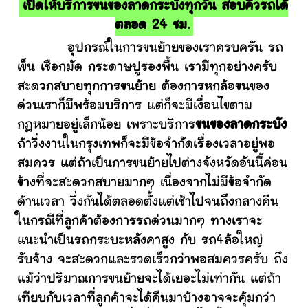
เปิดให้บริการขนของลาดกระบังทุกวัน สอบคิวรถได้
ตลอด 24 ชม.
อุปกรณ์ในการขนย้ายของเราครบครัน รถ
เข็น เชือกมัด กระดาษปูรองพื้น เรามีทุกอย่างครับ
สะดวกสบายทุกการขนย้าย ต้องการหกล้อขนของ
ด่วนเราก็มีพร้อมบริการ แต่ก็จะมีเงื่อนไขตาม
กฎหมายอยู่เล็กน้อย เพราะบริการ
ขนของลาดกระบัง
ถ้าวิ่งงานในกรุงเทพก็จะมีข้อจำกัดเรื่องเวลาอยู่พอ
สมควร แต่ถ้าเป็นการขนย้ายไปต่างจังหวัดอันนี้ค่อน
ข้างที่จะสะดวกสบายมากๆ เนื่องจากไม่มีข้อจำกัด
ด้านเวลา วิ่งกันได้ตลอดตั้งแต่เช้าไปจนถึงกลางคืน
ในกรณีที่ลูกค้าต้องการรถด่วนมากๆ ทางเราจะ
แนะนำเป็นรถกระบะหลังคาสูง กับ รถ4ล้อใหญ่
รับจ้าง จะสะดวกและรวดเร็วกว่าพอสมควรครับ ถึง
แม้ว่าปริมาณการขนย้ายจะได้เยอะไม่เท่ากัน แต่ถ้า
เทียบกับเวลาที่ลูกค้าจะได้คืนมาบ้างอาจจะคุ้มกว่า