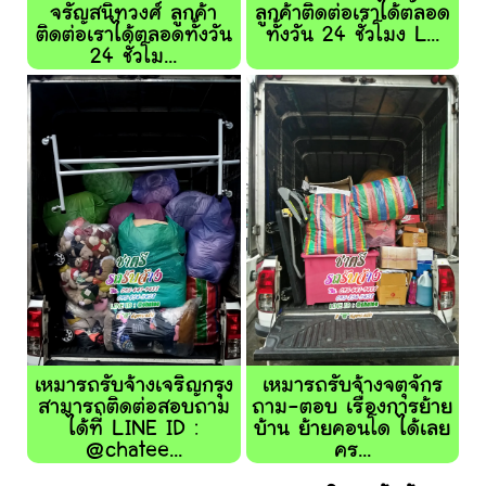
จรัญสนิทวงศ์ ลูกค้า
ลูกค้าติดต่อเราได้ตลอด
ติดต่อเราได้ตลอดทั้งวัน
ทั้งวัน 24 ชั่วโมง L...
24 ชั่วโม...
เหมารถรับจ้างเจริญกรุง
เหมารถรับจ้างจตุจักร
สามารถติดต่อสอบถาม
ถาม-ตอบ เรื่องการย้าย
ได้ที่ LINE ID :
บ้าน ย้ายคอนโด ได้เลย
@chatee...
คร...