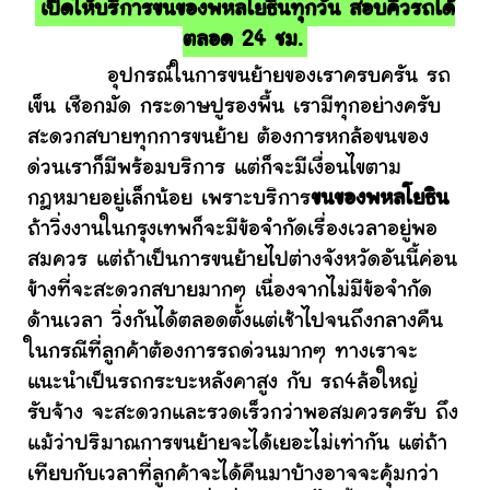
เปิดให้บริการขนของพหลโยธินทุกวัน สอบคิวรถได้
ตลอด 24 ชม.
อุปกรณ์ในการขนย้ายของเราครบครัน รถ
เข็น เชือกมัด กระดาษปูรองพื้น เรามีทุกอย่างครับ
สะดวกสบายทุกการขนย้าย ต้องการหกล้อขนของ
ด่วนเราก็มีพร้อมบริการ แต่ก็จะมีเงื่อนไขตาม
กฎหมายอยู่เล็กน้อย เพราะบริการ
ขนของพหลโยธิน
ถ้าวิ่งงานในกรุงเทพก็จะมีข้อจำกัดเรื่องเวลาอยู่พอ
สมควร แต่ถ้าเป็นการขนย้ายไปต่างจังหวัดอันนี้ค่อน
ข้างที่จะสะดวกสบายมากๆ เนื่องจากไม่มีข้อจำกัด
ด้านเวลา วิ่งกันได้ตลอดตั้งแต่เช้าไปจนถึงกลางคืน
ในกรณีที่ลูกค้าต้องการรถด่วนมากๆ ทางเราจะ
แนะนำเป็นรถกระบะหลังคาสูง กับ รถ4ล้อใหญ่
รับจ้าง จะสะดวกและรวดเร็วกว่าพอสมควรครับ ถึง
แม้ว่าปริมาณการขนย้ายจะได้เยอะไม่เท่ากัน แต่ถ้า
เทียบกับเวลาที่ลูกค้าจะได้คืนมาบ้างอาจจะคุ้มกว่า