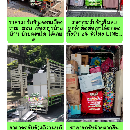
ราคารถรับจ้างดอนเมือง
ราคารถรับจ้างชิดลม
ถาม-ตอบ เรื่องการย้าย
ลูกค้าติดต่อเราได้ตลอด
บ้าน ย้ายคอนโด ได้เลย
ทั้งวัน 24 ชั่วโมง LINE...
ค...
ราคารถรับจ้างติวานนท์
ราคารถรับจ้างตากสิน