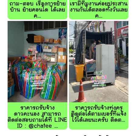
ถาม-ตอบ เรื่องการย้าย
เรามีทีมงานค่อยประสาน
บ้าน ย้ายคอนโด ได้เลย
งานกันได้ตลอดทั้งวันเลย
ค...
ค...
ราคารถรับจ้าง
ราคารถรับจ้างทุ่งครุ
ดาวคะนอง สามารถ
ติดต่อได้ตามเบอร์ที่แจ้ง
ติดต่อสอบถามได้ที่ LINE
ไว้ได้เลยนะครับ ติดต...
ID : @chatee ...