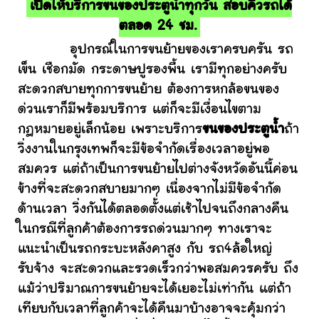
เปิดให้บริการขนของประตูน้ำทุกวัน สอบคิวรถได้
ตลอด 24 ชม.
อุปกรณ์ในการขนย้ายของเราครบครัน รถ
เข็น เชือกมัด กระดาษปูรองพื้น เรามีทุกอย่างครับ
สะดวกสบายทุกการขนย้าย ต้องการหกล้อขนของ
ด่วนเราก็มีพร้อมบริการ แต่ก็จะมีเงื่อนไขตาม
กฎหมายอยู่เล็กน้อย เพราะบริการ
ขนของประตูน้ำ
ถ้า
วิ่งงานในกรุงเทพก็จะมีข้อจำกัดเรื่องเวลาอยู่พอ
สมควร แต่ถ้าเป็นการขนย้ายไปต่างจังหวัดอันนี้ค่อน
ข้างที่จะสะดวกสบายมากๆ เนื่องจากไม่มีข้อจำกัด
ด้านเวลา วิ่งกันได้ตลอดตั้งแต่เช้าไปจนถึงกลางคืน
ในกรณีที่ลูกค้าต้องการรถด่วนมากๆ ทางเราจะ
แนะนำเป็นรถกระบะหลังคาสูง กับ รถ4ล้อใหญ่
รับจ้าง จะสะดวกและรวดเร็วกว่าพอสมควรครับ ถึง
แม้ว่าปริมาณการขนย้ายจะได้เยอะไม่เท่ากัน แต่ถ้า
เทียบกับเวลาที่ลูกค้าจะได้คืนมาบ้างอาจจะคุ้มกว่า