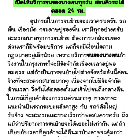
เปิดให้บริการขนของบางเขนทุกวัน สอบคิวรถได้
ตลอด 24 ชม.
อุปกรณ์ในการขนย้ายของเราครบครัน รถ
เข็น เชือกมัด กระดาษปูรองพื้น เรามีทุกอย่างครับ
สะดวกสบายทุกการขนย้าย ต้องการหกล้อขนของ
ด่วนเราก็มีพร้อมบริการ แต่ก็จะมีเงื่อนไขตาม
กฎหมายอยู่เล็กน้อย เพราะบริการ
ขนของบางเขน
ถ้า
วิ่งงานในกรุงเทพก็จะมีข้อจำกัดเรื่องเวลาอยู่พอ
สมควร แต่ถ้าเป็นการขนย้ายไปต่างจังหวัดอันนี้ค่อน
ข้างที่จะสะดวกสบายมากๆ เนื่องจากไม่มีข้อจำกัด
ด้านเวลา วิ่งกันได้ตลอดตั้งแต่เช้าไปจนถึงกลางคืน
ในกรณีที่ลูกค้าต้องการรถด่วนมากๆ ทางเราจะ
แนะนำเป็นรถกระบะหลังคาสูง กับ รถ4ล้อใหญ่
รับจ้าง จะสะดวกและรวดเร็วกว่าพอสมควรครับ ถึง
แม้ว่าปริมาณการขนย้ายจะได้เยอะไม่เท่ากัน แต่ถ้า
เทียบกับเวลาที่ลูกค้าจะได้คืนมาบ้างอาจจะคุ้มกว่า