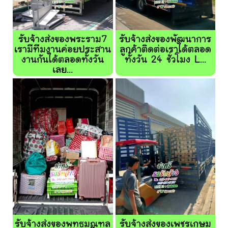
รับจ้างส่งของพระราม7
รับจ้างส่งของพัฒนาการ
เรามีทีมงานค่อยประสาน
ลูกค้าติดต่อเราได้ตลอด
งานกันได้ตลอดทั้งวัน
ทั้งวัน 24 ชั่วโมง L...
เลย...
รับจ้างส่งของพุทธมณฑล
รับจ้างส่งของเพชรเกษม