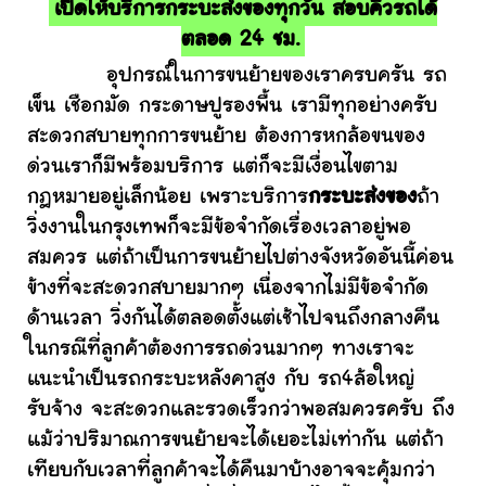
เปิดให้บริการกระบะส่งของทุกวัน สอบคิวรถได้
ตลอด 24 ชม.
อุปกรณ์ในการขนย้ายของเราครบครัน รถ
เข็น เชือกมัด กระดาษปูรองพื้น เรามีทุกอย่างครับ
สะดวกสบายทุกการขนย้าย ต้องการหกล้อขนของ
ด่วนเราก็มีพร้อมบริการ แต่ก็จะมีเงื่อนไขตาม
กฎหมายอยู่เล็กน้อย เพราะบริการ
กระบะส่งของ
ถ้า
วิ่งงานในกรุงเทพก็จะมีข้อจำกัดเรื่องเวลาอยู่พอ
สมควร แต่ถ้าเป็นการขนย้ายไปต่างจังหวัดอันนี้ค่อน
ข้างที่จะสะดวกสบายมากๆ เนื่องจากไม่มีข้อจำกัด
ด้านเวลา วิ่งกันได้ตลอดตั้งแต่เช้าไปจนถึงกลางคืน
ในกรณีที่ลูกค้าต้องการรถด่วนมากๆ ทางเราจะ
แนะนำเป็นรถกระบะหลังคาสูง กับ รถ4ล้อใหญ่
รับจ้าง จะสะดวกและรวดเร็วกว่าพอสมควรครับ ถึง
แม้ว่าปริมาณการขนย้ายจะได้เยอะไม่เท่ากัน แต่ถ้า
เทียบกับเวลาที่ลูกค้าจะได้คืนมาบ้างอาจจะคุ้มกว่า