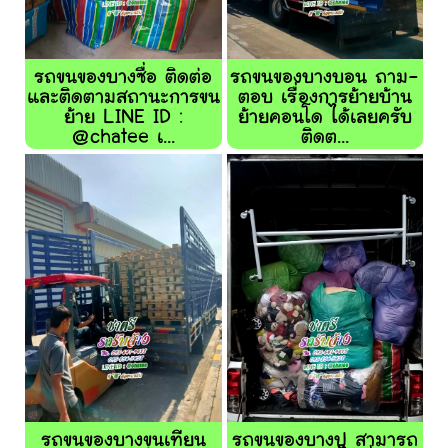
รถขนของบางซื่อ ติดต่อ
รถขนของบางบอน ถาม-
และติดตามสถานะการขน
ตอบ เรื่องการย้ายบ้าน
ย้าย LINE ID :
ย้ายคอนโด ได้เลยครับ
@chatee เ...
ติดต...
รถขนของบางขุนเทียน
รถขนของบางปู สามารถ