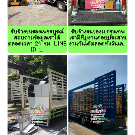
รับจ้างขนของเพชรบูรณ์
รับจ้างขนของม.กรุงเทพ
สอบถามข้อมูลเราได้
เรามีทีมงานค่อยประสาน
ตลอดเวลา 24 ชม. LINE
งานกันได้ตลอดทั้งวันเล...
ID :...