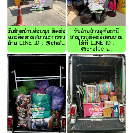
รับย้ายบ้านอ่อนนุช ติดต่อ
รับย้ายบ้านอุทัยธานี
และติดตามสถานะการขน
สามารถติดต่อสอบถาม
ย้าย LINE ID : @chat...
ได้ที่ LINE ID :
@chatee เ...