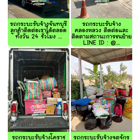
รถกระบะรับจ้างจันทบุรี
รถกระบะรับจ้าง
ลูกค้าติดต่อเราได้ตลอด
คลองหลวง ติดต่อและ
ทั้งวัน 24 ชั่วโมง ...
ติดตามสถานะการขนย้าย
LINE ID : @...
รถกระบะรับจ้างโคราช
รถกระบะรับจ้างจตุจักร