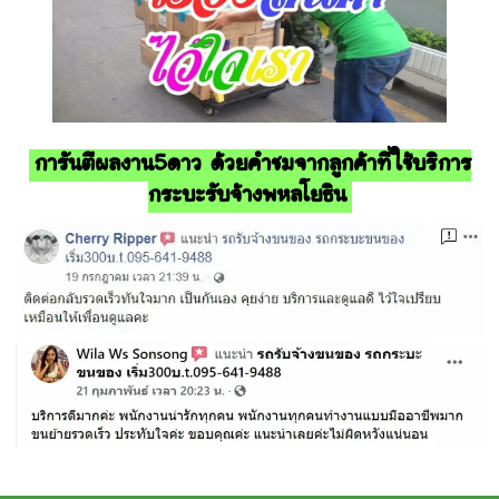
การันตีผลงาน5ดาว ด้วยคำชมจากลูกค้าที่ใช้บริการ
กระบะรับจ้างพหลโยธิน