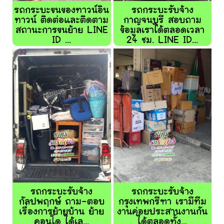
รถกระบะขนของทาวน์อิน
รถกระบะรับจ้าง
ทาวน์ ติดต่อและติดตาม
กาญจนบุรี สอบถาม
สถานะการขนย้าย LINE
ข้อมูลเราได้ตลอดเวลา
ID ...
24 ชม. LINE ID...
รถกระบะรับจ้าง
รถกระบะรับจ้าง
กัลปพฤกษ์ ถาม-ตอบ
กรุงเทพกรีฑา เรามีทีม
เรื่องการย้ายบ้าน ย้าย
งานค่อยประสานงานกัน
คอนโด ได้เล...
ได้ตลอดทั้ง...