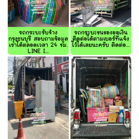
รถกระบะรับจ้าง
รถกระบะขนของออเงิน
กรุงธนบุรี สอบถามข้อมูล
ติดต่อได้ตามเบอร์ที่แจ้ง
เราได้ตลอดเวลา 24 ชม.
ไว้ได้เลยนะครับ ติดต่อ...
LINE I...