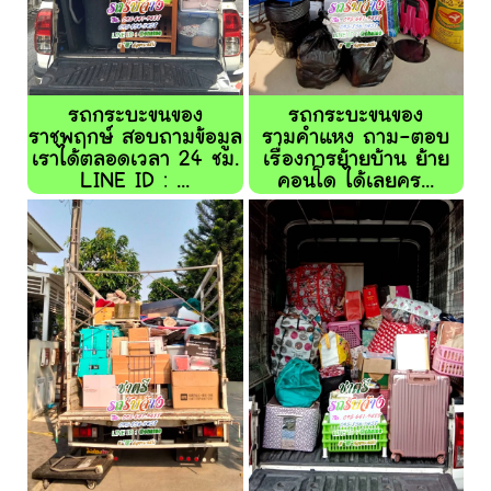
รถกระบะขนของ
รถกระบะขนของ
ราชพฤกษ์ สอบถามข้อมูล
รามคำแหง ถาม-ตอบ
เราได้ตลอดเวลา 24 ชม.
เรื่องการย้ายบ้าน ย้าย
LINE ID : ...
คอนโด ได้เลยคร...