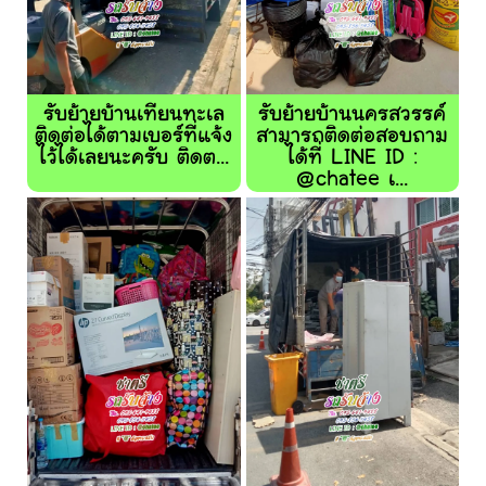
รับย้ายบ้านเทียนทะเล
รับย้ายบ้านนครสวรรค์
ติดต่อได้ตามเบอร์ที่แจ้ง
สามารถติดต่อสอบถาม
ไว้ได้เลยนะครับ ติดต...
ได้ที่ LINE ID :
@chatee เ...