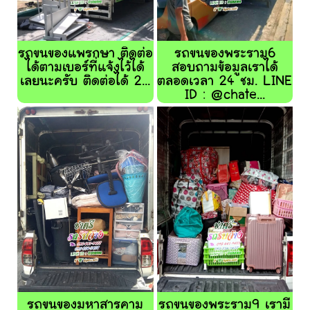
รถขนของแพรกษา ติดต่อ
รถขนของพระราม6
ได้ตามเบอร์ที่แจ้งไว้ได้
สอบถามข้อมูลเราได้
เลยนะครับ ติดต่อได้ 2...
ตลอดเวลา 24 ชม. LINE
ID : @chate...
รถขนของมหาสารคาม
รถขนของพระราม9 เรามี