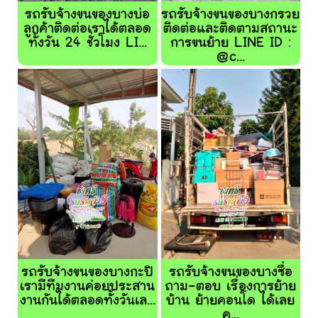
รถรับจ้างขนของบางบ่อ
รถรับจ้างขนของบางกรวย
ลูกค้าติดต่อเราได้ตลอด
ติดต่อและติดตามสถานะ
ทั้งวัน 24 ชั่วโมง LI...
การขนย้าย LINE ID :
@c...
รถรับจ้างขนของบางกะปิ
รถรับจ้างขนของบางซื่อ
เรามีทีมงานค่อยประสาน
ถาม-ตอบ เรื่องการย้าย
งานกันได้ตลอดทั้งวันเล...
บ้าน ย้ายคอนโด ได้เลย
ค...